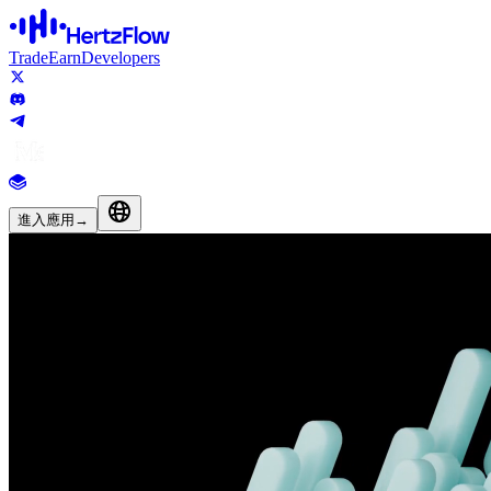
Trade
Earn
Developers
進入應用
→