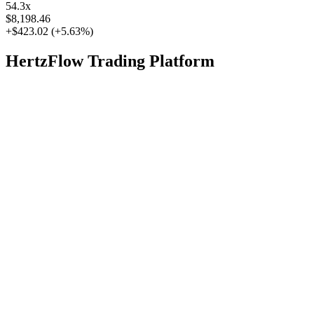
54.3
x
$8,198.46
+$423.02
(
+5.63%
)
HertzFlow Trading Platform