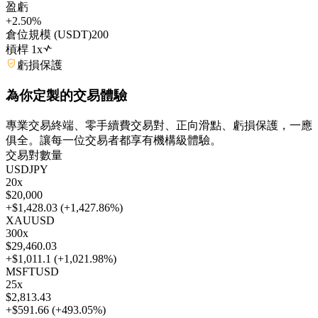
盈虧
+2.50%
倉位規模 (USDT)
200
槓桿
1
x
虧損保護
為你定製
的交易體驗
專業交易終端、零手續費交易對、正向滑點、虧損保護，一應
俱全。讓每一位交易者都享有機構級體驗。
交易對
數量
USDJPY
20
x
$20,000
+$1,428.03
(
+1,427.86%
)
XAUUSD
300
x
$29,460.03
+$1,011.1
(
+1,021.98%
)
MSFTUSD
25
x
$2,813.43
+$591.66
(
+493.05%
)