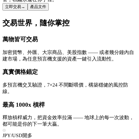
立即交易
→
產品文件
交易世界，隨你掌控
萬物
皆可交易
加密貨幣、外匯、大宗商品、美股指數 —— 或者幾分鐘內自
建市場，為任意預言機支援的資產一鍵引入流動性。
真實價格
錨定
多預言機交叉驗證，7×24 不間斷喂價，構築穩健的風控防
線。
最高
1000x
槓桿
釋放槓桿威力，把資金效率拉滿 —— 地球上的每一次波動，
都可能是你的下一筆大贏。
JPY/USD
開多