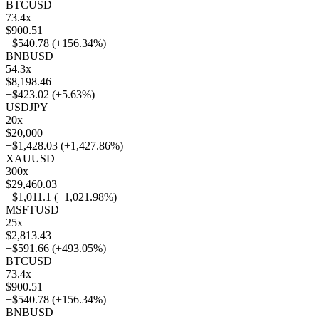
BTCUSD
73.4
x
$900.51
+$540.78
(
+156.34%
)
BNBUSD
54.3
x
$8,198.46
+$423.02
(
+5.63%
)
USDJPY
20
x
$20,000
+$1,428.03
(
+1,427.86%
)
XAUUSD
300
x
$29,460.03
+$1,011.1
(
+1,021.98%
)
MSFTUSD
25
x
$2,813.43
+$591.66
(
+493.05%
)
BTCUSD
73.4
x
$900.51
+$540.78
(
+156.34%
)
BNBUSD